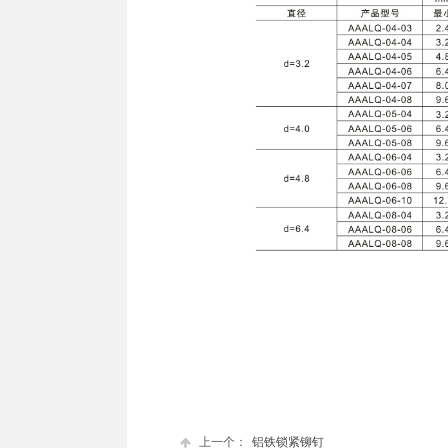
上一个：
铝铁锁紧铆钉