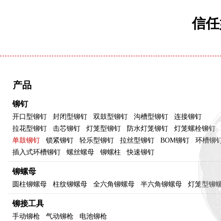
信任
产品
铆钉
开口型铆钉
封闭型铆钉
双鼓型铆钉
沟槽型铆钉
连接铆钉
|
|
|
|
|
拉花型铆钉
击芯铆钉
灯笼型铆钉
防水灯笼铆钉
灯笼螺栓铆钉
|
|
|
|
|
单鼓铆钉
锁紧铆钉
轻乐型铆钉
拉丝型铆钉
BOM铆钉
环槽铆
|
|
|
|
|
插入式环槽铆钉
螺丝螺母
铆螺柱
快速铆钉
|
|
|
铆螺母
圆柱铆螺母
柱纹铆螺母
全六角铆螺母
半六角铆螺母
灯笼型铆
|
|
|
|
铆接工具
手动铆枪
气动铆枪
电池铆枪
|
|