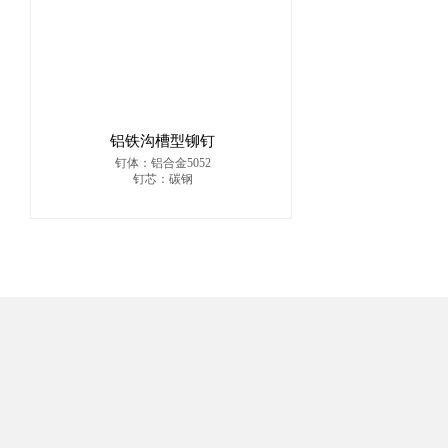
铝铁沟槽型铆钉
钉体：铝合金5052
钉芯：碳钢