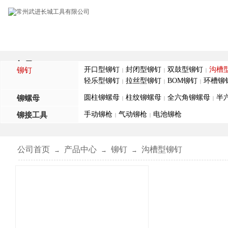
产品
开口型铆钉
封闭型铆钉
双鼓型铆钉
沟槽
铆钉
|
|
|
轻乐型铆钉
拉丝型铆钉
BOM铆钉
环槽铆
|
|
|
圆柱铆螺母
柱纹铆螺母
全六角铆螺母
半
铆螺母
|
|
|
手动铆枪
气动铆枪
电池铆枪
铆接工具
|
|
公司首页
产品中心
铆钉
沟槽型铆钉
→
→
→